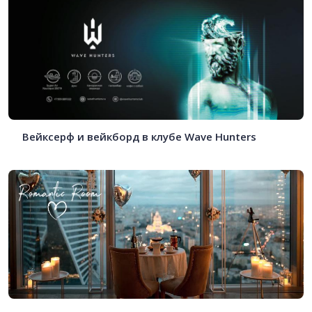
Вейксерф и вейкборд в клубе Wave Hunters