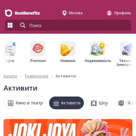
Москва
Профиль
Premium
Недвижимость
Услуги
Новинки
Техника 
Электрони
Каталог
-
Развлечения
-
Активити
Активити
Кино и театр
Активити
Шоу
Онла