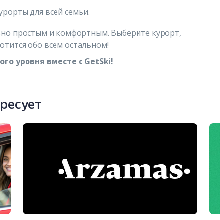
урорты для всей семьи.
ьно простым и комфортным. Выберите курорт,
отится обо всём остальном!
го уровня вместе с GetSki!
ересует