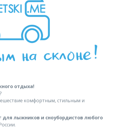
жного отдыха!
х?
утешествие комфортным, стильным и
уг для лыжников и сноубордистов любого
оссии.