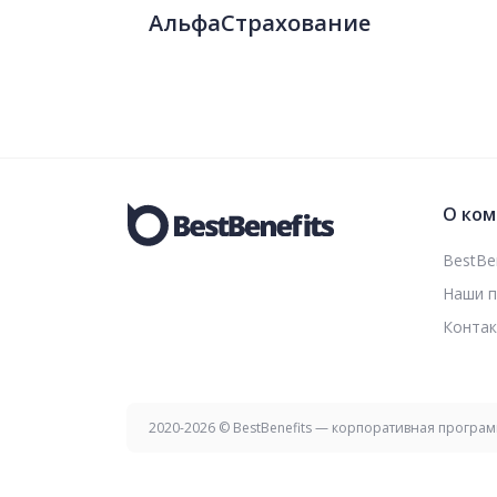
АльфаСтрахование
О ком
BestBen
Наши 
Конта
2020-2026 © BestBenefits — корпоративная програ