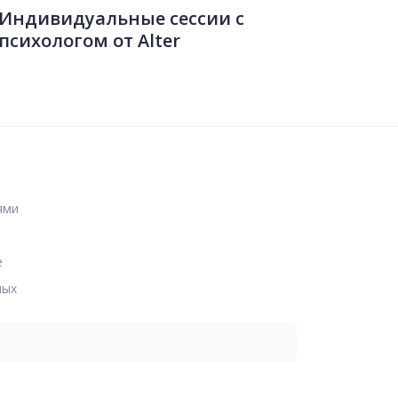
Индивидуальные сессии с
психологом от Alter
ями
е
ных