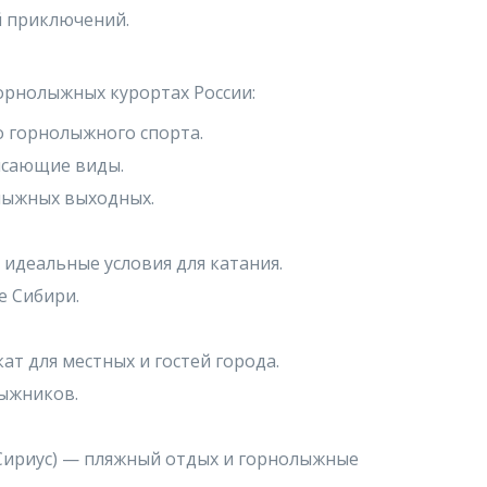
й приключений.
орнолыжных курортах России:
о горнолыжного спорта.
ясающие виды.
лыжных выходных.
 идеальные условия для катания.
е Сибири.
т для местных и гостей города.
ыжников.
(Сириус) — пляжный отдых и горнолыжные