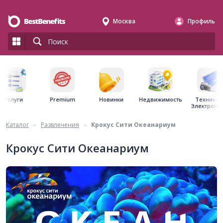
Москва
Профиль
Premium
Недвижимость
Услуги
Новинки
Техника 
Электрони
Каталог
-
Развлечения
-
Крокус Сити Океанариум
Крокус Сити Океанариум