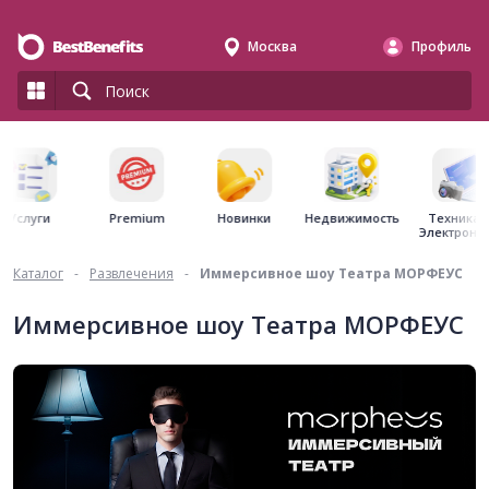
Москва
Профиль
Premium
Недвижимость
Услуги
Новинки
Техника 
Электрони
Каталог
-
Развлечения
-
Иммерсивное шоу Театра МОРФЕУС
Иммерсивное шоу Театра МОРФЕУС