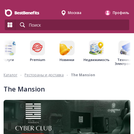
Москва
Профиль
Premium
Недвижимость
Услуги
Новинки
Техника 
Электрони
Каталог
-
Рестораны и доставка
-
The Mansion
The Mansion