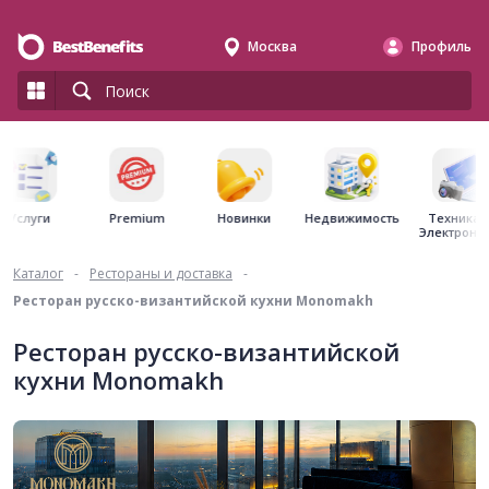
Москва
Профиль
Premium
Недвижимость
Услуги
Новинки
Техника 
Электрони
Каталог
-
Рестораны и доставка
-
Ресторан русско-византийской кухни Monomakh
Ресторан русско-византийской
кухни Monomakh