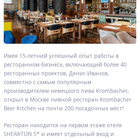
Имея 15-летний успешный опыт работы в 
ресторанном бизнесе, включающий более 40 
ресторанных проектов, Денис Иванов, 
совместно с самым популярным 
производителем немецкого пива Krombacher, 
открыл в Москве пивной ресторан Krombacher 
Beer Kitchen на почти 200 посадочных мест!
Ресторан находится на первом этаже отеля 
SHERATON 5* и имеет отдельный вход и 