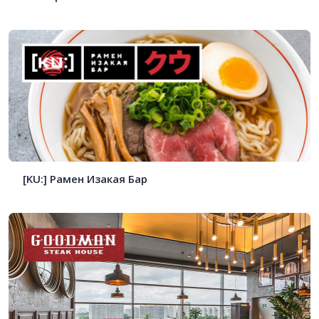
[KU:] Рамен Изакая Бар