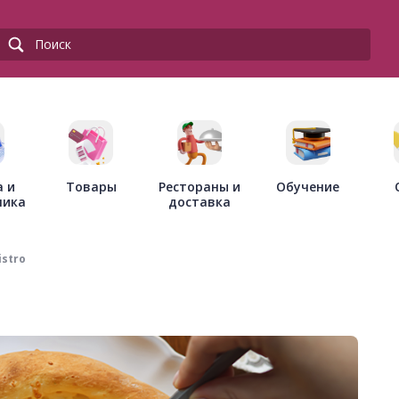
Товары
Рестораны и
а и
Обучение
доставка
ника
istro