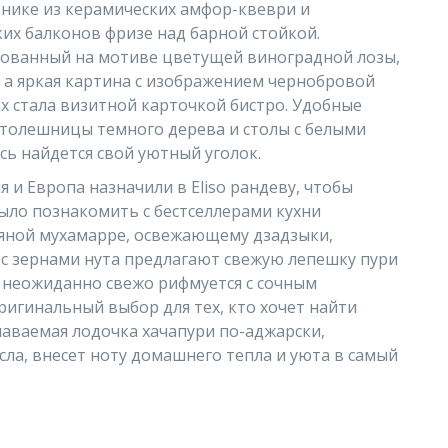
нике из керамических амфор-квеври и
х балконов фризе над барной стойкой.
нованный на мотиве цветущей виноградной лозы,
, а яркая картина с изображением чернобровой
х стала визитной карточкой бистро. Удобные
столешницы темного дерева и столы с белыми
сь найдется свой уютный уголок.
я и Европа назначили в Eliso рандеву, чтобы
ыло познакомить с бестселлерами кухни
ряной мухамарре, освежающему дзадзыки,
 с зернами нута предлагают свежую лепешку пури
м неожиданно свежо рифмуется с сочным
ригинальный выбор для тех, кто хочет найти
аваемая лодочка хачапури по-аджарски,
ла, внесет ноту домашнего тепла и уюта в самый