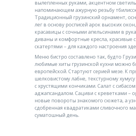
вылепленных руками, акцентном светиль
напоминающем ажурную резьбу тбилисски
Традиционный грузинский орнамент, ос
лег в основу росписей арок высоких окон
красавицы с сочными апельсинами в рука
диваны и комфортные кресла, красивые 
скатертями – для каждого настроения зде
Меню бистро составлено так, будто Грузи
любимые хиты грузинской кухни можно б
европейской. Стартуют серией мезе. К п
шелковистому лабне, текстурному хумусу
с хрустящими кончиками. Салат с сибасо
аджапсандалом. Сациви с креветками – о
новые повороты знакомого сюжета, а узн
сдобренная квадратиками сливочного мас
суматошный день.