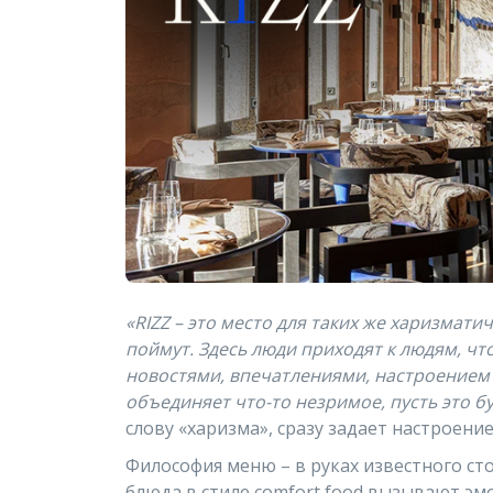
«RIZZ – это место для таких же харизмати
поймут. Здесь люди приходят к людям, ч
новостями, впечатлениями, настроением и
объединяет что-то незримое, пусть это б
слову «харизма», сразу задает настроени
Философия меню – в руках известного ст
блюда в стиле comfort food вызывают эм