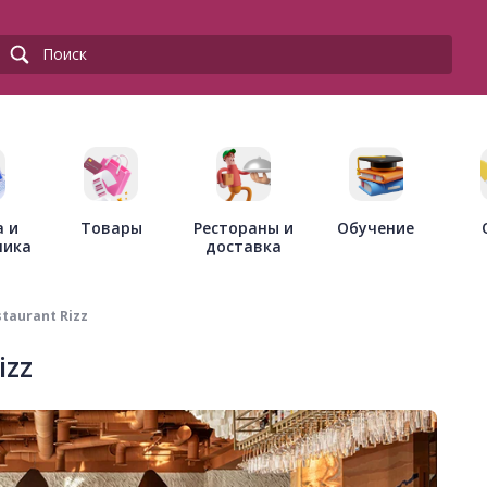
Товары
Рестораны и
а и
Обучение
доставка
ника
taurant Rizz
izz