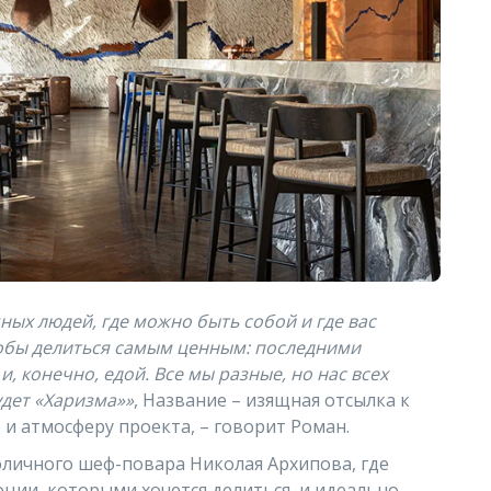
чных людей, где можно быть собой и где вас
тобы делиться самым ценным: последними
, конечно, едой. Все мы разные, но нас всех
удет «Харизма»»
, Название – изящная отсылка к
е и атмосферу проекта, – говорит Роман.
оличного шеф-повара Николая Архипова, где
оции, которыми хочется делиться, и идеально