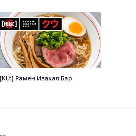
[KU:] Рамен Изакая Бар
ями