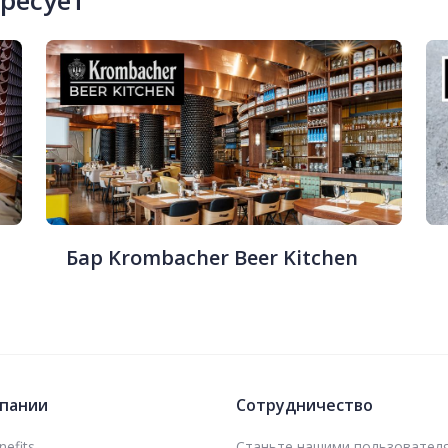
ересует
Бар Krombacher Beer Kitchen
пании
Сотрудничество
efits
Станьте нашими пользовател