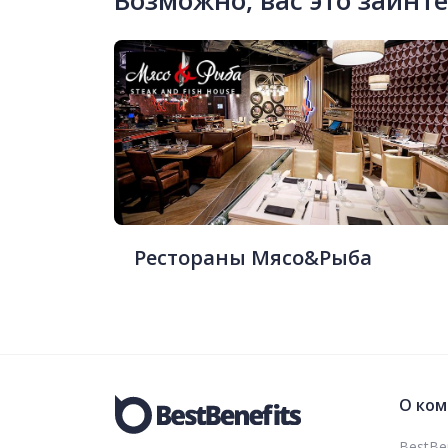
Возможно, вас это заинт
Рестораны Мясо&Рыба
О ком
BestBen