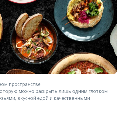
ом пространстве.
 которую можно раскрыть лишь одним глотком.
зьями, вкусной едой и качественными