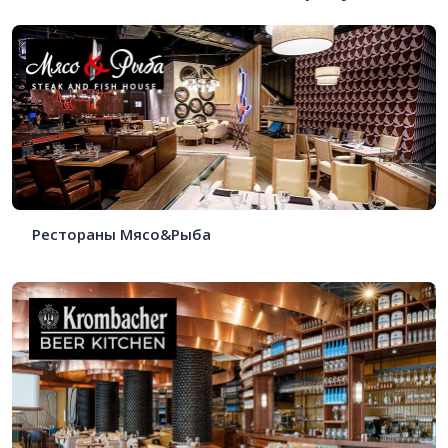
Рестораны Мясо&Рыба