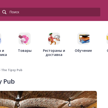
Товары
Рестораны и
а и
Обучение
доставка
ника
The Tipsy Pub
y Pub