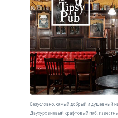
Безусловно, самый добрый и душевный из
Двухуровневый крафтовый паб, известны