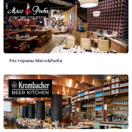
Рестораны Мясо&Рыба