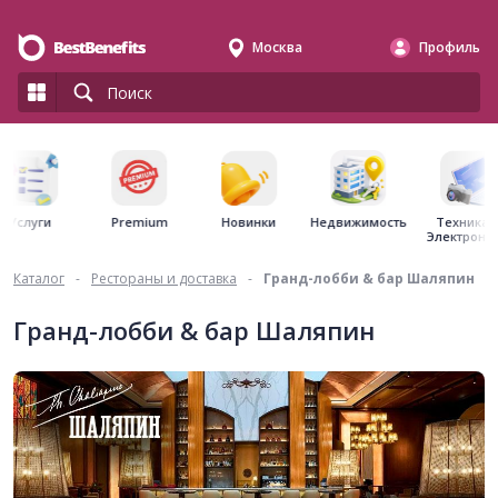
Москва
Профиль
Premium
Недвижимость
Услуги
Новинки
Техника 
Электрони
Каталог
-
Рестораны и доставка
-
Гранд-лобби & бар Шаляпин
Гранд-лобби & бар Шаляпин