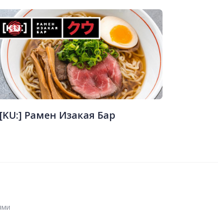
[KU:] Рамен Изакая Бар
ями