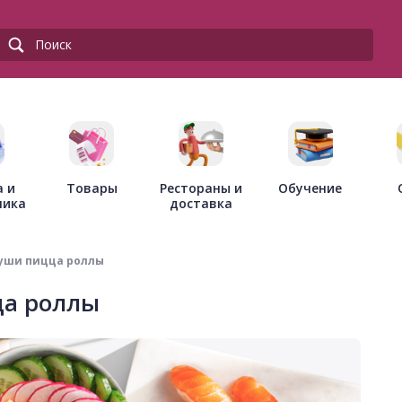
Товары
Рестораны и
а и
Обучение
доставка
ника
суши пицца роллы
ца роллы