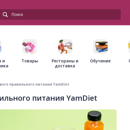
Товары
Рестораны и
а и
Обучение
доставка
ника
вого правильного питания YamDiet
вильного питания YamDiet