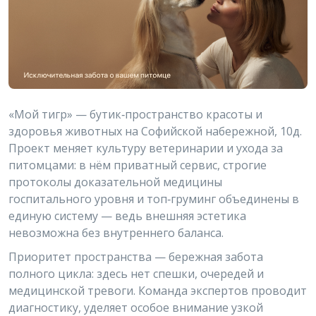
«Мой
тигр»
— бутик‑пространство
красоты
и
здоровья
животных
на
Софийской
набережной,
10д.
Проект
меняет
культуру
ветеринарии
и
ухода
за
питомцами:
в
нём
приватный
сервис,
строгие
протоколы
доказательной
медицины
госпитального
уровня
и
топ‑груминг
объединены
в
единую
систему
— ведь
внешняя
эстетика
невозможна
без
внутреннего
баланса.
Приоритет
пространства
— бережная
забота
полного
цикла:
здесь
нет
спешки,
очередей
и
медицинской
тревоги.
Команда
экспертов
проводит
диагностику,
уделяет
особое
внимание
узкой