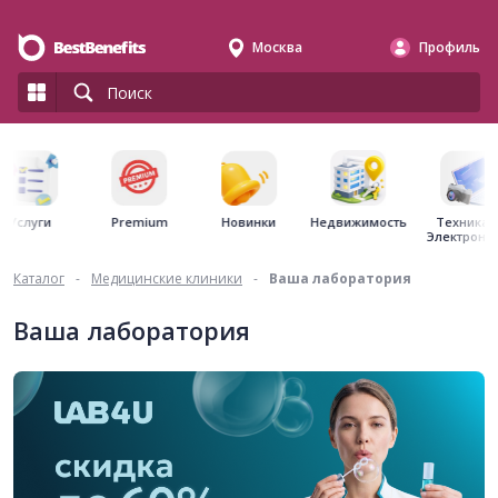
Москва
Профиль
Premium
Недвижимость
Услуги
Новинки
Техника 
Электрони
Каталог
-
Медицинские клиники
-
Ваша лаборатория
Ваша лаборатория