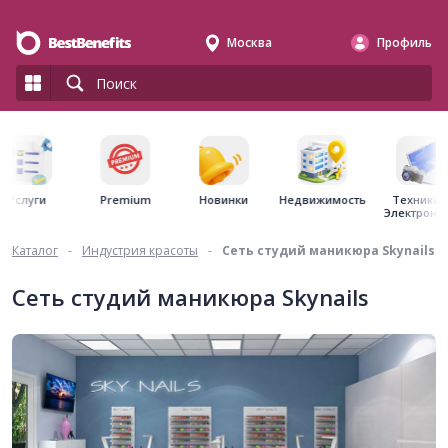
Москва
Профиль
Premium
Недвижимость
Услуги
Новинки
Техника 
Электрони
Каталог
-
Индустрия красоты
-
Сеть студий маникюра Skynails
Сеть студий маникюра Skynails