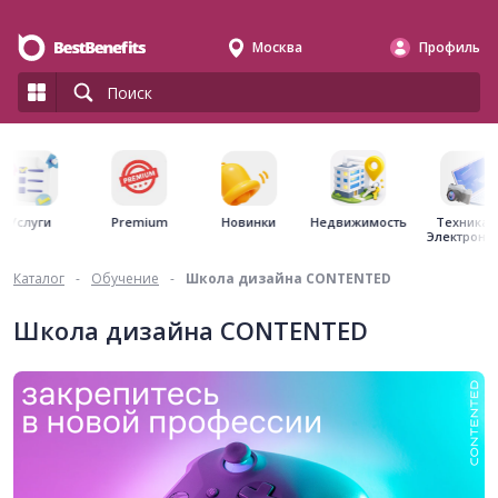
Москва
Профиль
Premium
Недвижимость
Услуги
Новинки
Техника 
Электрони
Каталог
-
Обучение
-
Школа дизайна CONTENTED
Школа дизайна CONTENTED