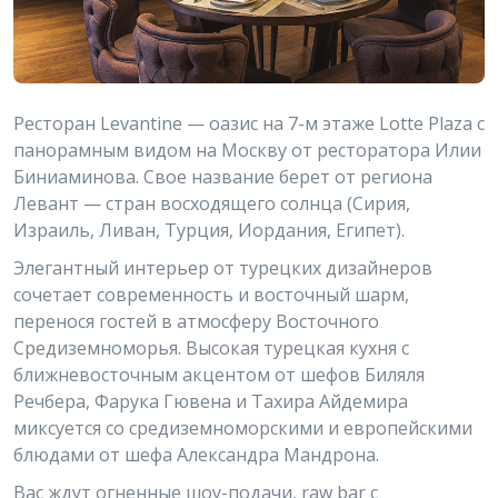
Ресторан Levantine — оазис на 7-м этаже Lotte Plaza с
панорамным видом на Москву от ресторатора Илии
Биниаминова. Свое название берет от региона
Левант — стран восходящего солнца (Сирия,
Израиль, Ливан, Турция, Иордания, Египет).
Элегантный интерьер от турецких дизайнеров
сочетает современность и восточный шарм,
перенося гостей в атмосферу Восточного
Средиземноморья. Высокая турецкая кухня с
ближневосточным акцентом от шефов Биляля
Речбера, Фарука Гювена и Тахира Айдемира
миксуется со средиземноморскими и европейскими
блюдами от шефа Александра Мандрона.
Вас ждут огненные шоу-подачи, raw bar с