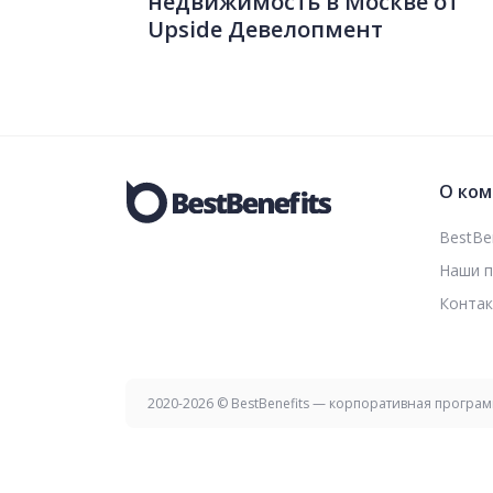
недвижимость в Москве от
Upside Девелопмент
О ком
BestBen
Наши 
Конта
2020-2026 © BestBenefits — корпоративная програ