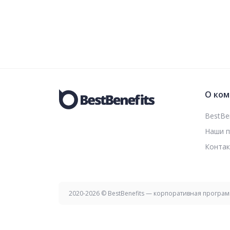
О ком
BestBen
Наши 
Конта
2020-2026 © BestBenefits — корпоративная програ