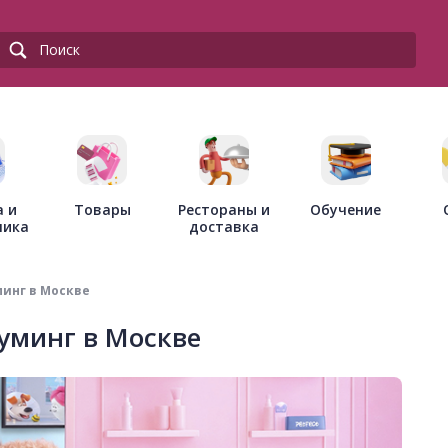
Товары
Рестораны и
а и
Обучение
доставка
ника
минг в Москве
уминг в Москве