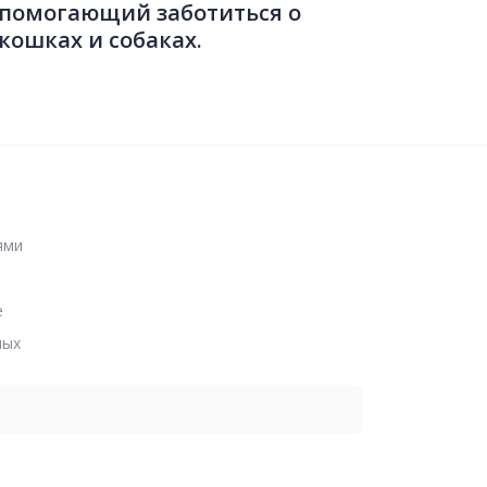
помогающий заботиться о
кошках и собаках.
ями
е
ных