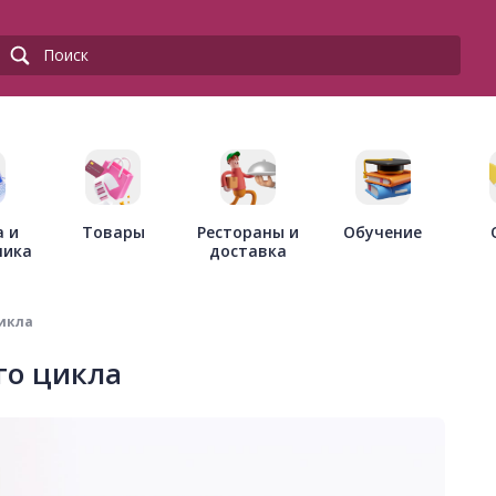
Товары
Рестораны и
а и
Обучение
доставка
ника
цикла
го цикла