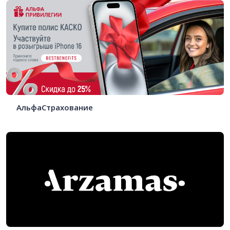
АльфаСтрахование