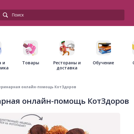
Товары
Рестораны и
а и
Обучение
доставка
ника
теринарная онлайн-помощь КотЗдоров
арная онлайн-помощь КотЗдоров