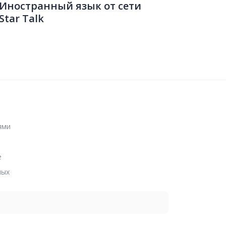
Иностранный язык от сети
Star Talk
ями
е
ных