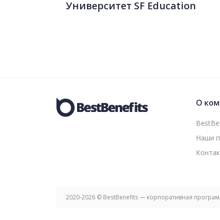
Университет SF Education
О ком
BestBen
Наши 
Конта
2020-2026 © BestBenefits — корпоративная програ