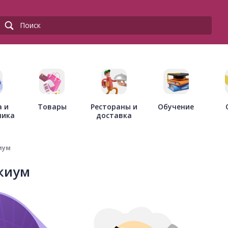
Товары
Рестораны и
а и
Обучение
доставка
ника
иум
киум