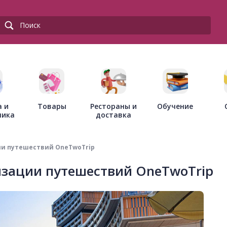
Товары
Рестораны и
а и
Обучение
доставка
ника
ии путешествий OneTwoTrip
изации путешествий OneTwoTrip