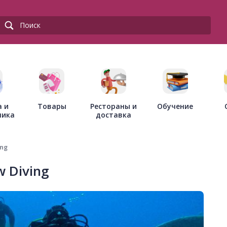
Товары
Рестораны и
а и
Обучение
доставка
ника
ing
 Diving