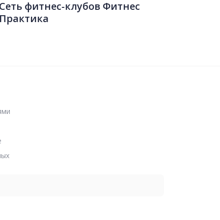
Сеть фитнес-клубов Фитнес
Практика
ями
е
ных