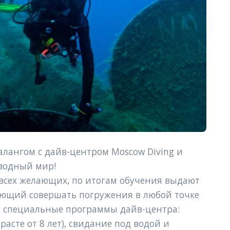
лангом с дайв-центром Moscow Diving и 
водный мир! 
 всех желающих, по итогам обучения выдают 
ющий совершать погружения в любой точке 
ь специальные программы дайв-центра: 
асте от 8 лет), свидание под водой и 