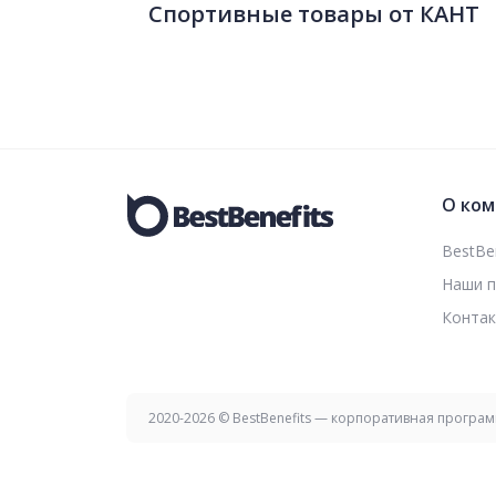
Спортивные товары от КАНТ
О ком
BestBen
Наши 
Конта
2020-2026 © BestBenefits — корпоративная програ