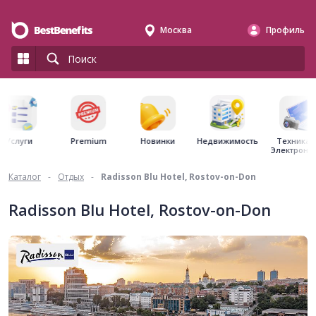
Москва
Профиль
Premium
Недвижимость
Услуги
Новинки
Техника 
Электрони
Каталог
-
Отдых
-
Radisson Blu Hotel, Rostov-on-Don
Radisson Blu Hotel, Rostov-on-Don